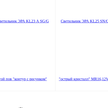
льник ЭРА KL23 А SG/G литой
Светильник ЭРА KL25 SN/G л
онтур с рисунком" MR16,12V,
"острый кристалл" MR16,12V,
тин золото/золото (1/100)
сатин никель/золото (1/100)
В корзину
В кор
70
340
руб.
руб.
по карте:
257 руб.
Цена по карте:
323 руб.