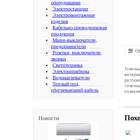
оборудование
Электростанции
Электромонтажные
изделия
Кабельно-проводниковая
продукция
Мини-выключатели,
предохранители
Оп
Розетки, выключатели,
звонки
Светотехника
Точечны
Электроприборы
интерь
Водонагреватели
детскую
Теплый пол,
точечны
обогревающий кабель
позволя
Пох
Новости