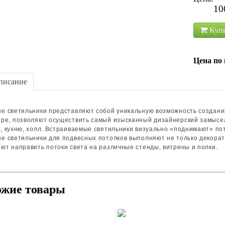
10
Куп
Цена по 
исание
е светильники представляют собой уникальную возможность создани
ере, позволяют осуществить самый изысканный дизайнерский замысе
, кухню, холл. Встраиваемые светильники визуально «поднимают» п
е светильники для подвесных потолков выполняют не только декорати
ют направить потоки света на различные стенды, витрины и полки.
ожие товары