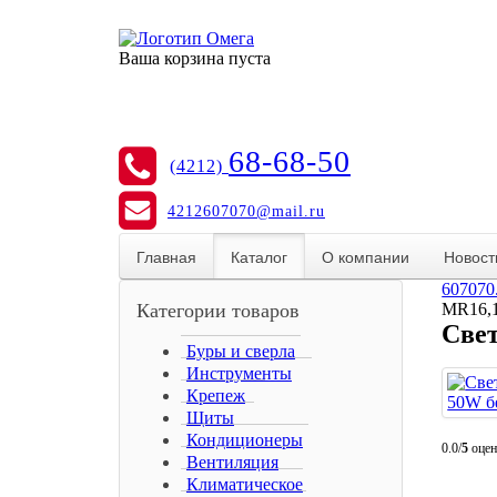
Ваша корзина пуста
68-68-50
(4212)
4212607070@mail.ru
Главная
Каталог
О компании
Новост
607070
Категории товаров
MR16,1
Све
Буры и сверла
Инструменты
Крепеж
Щиты
Кондиционеры
0.0/
5
оцен
Вентиляция
Климатическое