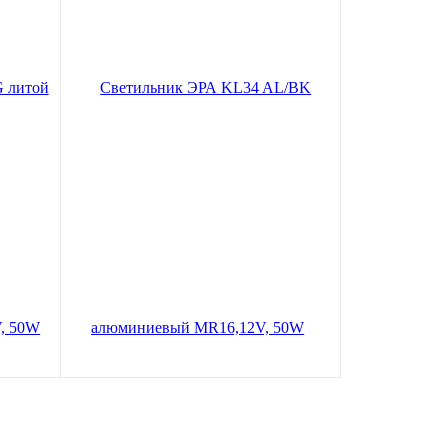
итой
Светильник ЭРА KL34 AL/BK
 50W
алюминиевый MR16,12V, 50W
черный/хром
зину
В корзину
230
руб.
Цена по карте:
219 руб.