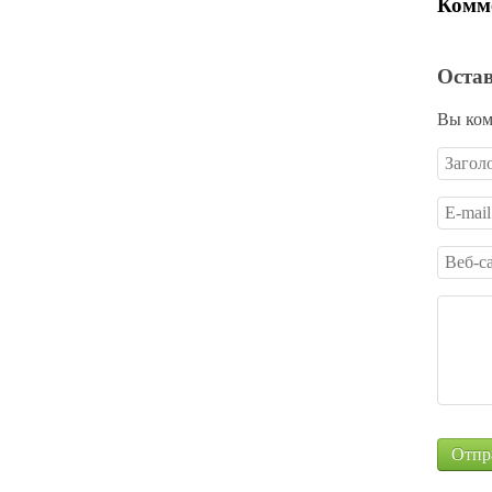
Комме
Оста
Вы ком