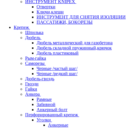
ИНСТРУМЕНТ KNIPEX
Отвертки
Ключи,клещи
ИНСТРУМЕНТ ДЛЯ СНЯТИЯ ИЗОЛЯЦИИ
ПАССАТИЖИ, БОКОРЕЗЫ
Крепеж
Шпилька
Дюбель
Дюбель металлический для газобетона
Дюбель складной пружинный,крючок
Дюбель пластиковый
Рым-гайка
Саморезы
Черные /частый шаг/
Черные /редкий шаг/
Дюбель-гвоздь
Гвозди
Гайки
Анкера
Рамные
Забивной
Анкерный болт
Перфорированный крепеж
Уголки
Анкерные