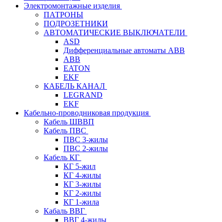
Электромонтажные изделия
ПАТРОНЫ
ПОДРОЗЕТНИКИ
АВТОМАТИЧЕСКИЕ ВЫКЛЮЧАТЕЛИ
ASD
Дифференциальные автоматы ABB
ABB
EATON
EKF
КАБЕЛЬ КАНАЛ
LEGRAND
EKF
Кабельно-проводниковая продукция
Кабель ШВВП
Кабель ПВС
ПВС 3-жилы
ПВС 2-жилы
Кабель КГ
КГ 5-жил
КГ 4-жилы
КГ 3-жилы
КГ 2-жилы
КГ 1-жила
Кабаль ВВГ
ВВГ 4-жилы