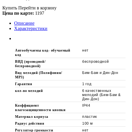
Купить
Перейти в корзину
Цена по карте:
1197
Описание
Характеристики
Автообучаемы код- обучаемый
нет
код
ВИД (проводной/
беспроводной
беспроводной)
Вид мелодий (Полифония/
Бим-Бам и Дин-Дон
МР3)
Гарантия
1 год
кол-во мелодий
6 качественных
мелодий (Бим-Бам &
Дин-Дон)
Коэффициент
IP44
влагозащищенности кнопки
Материал корпуса
пластик
Радиус действия
100 м
Регулятор громкости
нет