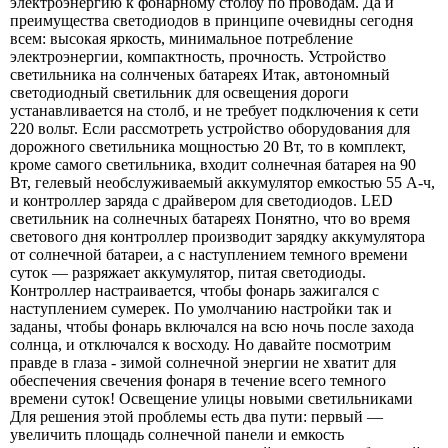
электроэнергию к фонарному столбу по проводам. Да и
преимущества светодиодов в принципе очевидны сегодня
всем: высокая яркость, минимальное потребление
электроэнергии, компактность, прочность. Устройство
светильника на солнченых батареях Итак, автономный
светодиодный светильник для освещения дороги
устанавливается на столб, и не требует подключения к сети
220 вольт. Если рассмотреть устройство оборудования для
дорожного светильника мощностью 20 Вт, то в комплект,
кроме самого светильника, входит солнечная батарея на 90
Вт, гелевый необслуживаемый аккумулятор емкостью 55 А-ч,
и контроллер заряда с драйвером для светодиодов. LED
светильник на солнечных батареях Понятно, что во время
светового дня контроллер производит зарядку аккумулятора
от солнечной батареи, а с наступлением темного времени
суток — разряжает аккумулятор, питая светодиоды.
Контроллер настраивается, чтобы фонарь зажигался с
наступлением сумерек. По умолчанию настройки так и
заданы, чтобы фонарь включался на всю ночь после захода
солнца, и отключался к восходу. Но давайте посмотрим
правде в глаза - зимой солнечной энергии не хватит для
обеспечения свечения фонаря в течение всего темного
времени суток! Освещение улицы новыми светильниками
Для решения этой проблемы есть два пути: первый —
увеличить площадь солнечной панели и емкость