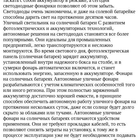
таскать с собой аккумулятор в рюкзаке, а сегодня
светодиодные фонарики позволяют об этом забыть.
Светодиоды очень экономичны, и даже на солевой батарейке
способны дарить свет на протяжении десятков часов.
Уличный светильник на солнечной батареи С развитием
фотоэлектрических и аккумуляторных технологий,
автономные решения на светодиодах становятся все более
популярными. Они идеальны для промышленных
предприятий, легко транспортируются и несложно
монтируются. Во время светового дня, фотоэлектрическая
панель (солнечная батарея) зарядит аккумулятор,
установленный внутри надежного бокса на столбе, и в
сумерки фонарь автоматически включится, и станет
использовать энергию, запасенную в аккумуляторе. Фонари
на солнечных батареях Автономные уличные фонари
разрабатываются с учетом климатических особенностей того
или иного региона. При этом полностью заряженный
аккумулятор достаточно хорошей емкости, в принципе
способен обеспечить автономную работу уличного фонаря на
протяжении нескольких суток, даже если солнце будет долго
скрыто за облаками или тучами. Автономные уличные
фонари на солнечных батареях отличаются удобством
применения. Они не требуют прокладки кабелей, то есть
позволяют снизить затраты на установку, к тому же в
процессе эксплуатации уже не будет необходимости подавать