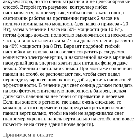
аккумулятора, но это очень затратный и не целесообразный
способ. Второй путь разумнее: контроллер гибко
настраивается, например так, чтобы после заката солнца
светильник работал на протяжении первых 2 часов на
полную номинальную мощность (для нашего примера - 20
Вт), затем в течение 1 часа на 50% мощности (на 10 Вт),
потом фонарь должен полностью выключиться на несколько
часов, и вновь включиться за 2 часа до наступления рассвета
на 40% мощности (на 8 Вт). Вариант подобной гибкой
настройки контроллера позволяет сократить расходуемое
количество электроэнергии, и накопленной даже в мрачный
пасмурный день энергии хватит для питания фонаря даже
зимой. Уличный светильник зимой При монтаже солнечной
панели на столб, ее располагают так, чтобы свет падал
перпендикулярно ее поверхности, дабы достичь наивысшей
эффективности. В течение дня свет солнца должен попадать
на всю фоточувствительную поверхность батареи, нельзя
допускать падения на нее теней от предметов и деревьев.
Если вы живете в регионе, где зимы очень снежные, то
можно для этого времени года предусмотреть крепление
панели вертикально, чтобы на ней не задерживался снег
(например укрепить панель вертикально на столбе или вовсе
повесить ее на стену здания возле дороги).
Принимаем к оплате