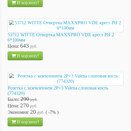
В корзину!
53712 WITTE Отвертка MAXXPRO VDE крест РН 2
6*100мм
643
Цена:
руб.
В корзину!
Розетка с заземлением 2P+3 Valena слоновая кость
(774320)
290
Было:
руб.
270
Цена:
руб.
20
Экономия:
( -7% )
руб.
В корзину!