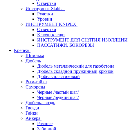
Отвертки
Инструмент Stabila
Рулетки
Уровни
ИНСТРУМЕНТ KNIPEX
Отвертки
Ключи,клещи
ИНСТРУМЕНТ ДЛЯ СНЯТИЯ ИЗОЛЯЦИИ
ПАССАТИЖИ, БОКОРЕЗЫ
Крепеж
Шпилька
Дюбель
Дюбель металлический для газобетона
Дюбель складной пружинный,крючок
Дюбель пластиковый
Рым-гайка
Саморезы
Черные /частый шаг/
Черные /редкий шаг/
Дюбель-гвоздь
Гвозди
Гайки
Анкера
Рамные
Забивной