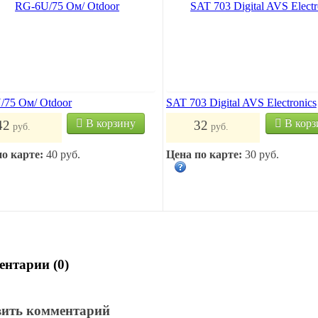
/75 Oм/ Otdoor
SAT 703 Digital AVS Electronics
В корзину
В корз
42
32
руб.
руб.
по карте:
40 руб.
Цена по карте:
30 руб.
нтарии (0)
вить комментарий