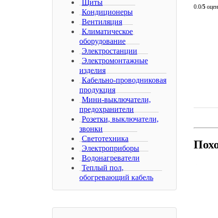
Щиты
0.0/
5
оцен
Кондиционеры
Вентиляция
Климатическое
оборудование
Электростанции
Электромонтажные
изделия
Кабельно-проводниковая
продукция
Мини-выключатели,
предохранители
Розетки, выключатели,
звонки
Светотехника
Пох
Электроприборы
Водонагреватели
Теплый пол,
обогревающий кабель