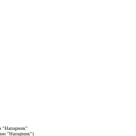
в "Напарник"
азин "Напарник")