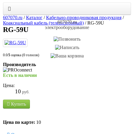
607070.ru
/
Каталог
/
Кабельно-проводниковая продукция
/
607070.ru
Коаксиальный кабель (телевизионный)
/
RG-59U
электрооборудование
RG-59U
0.0/
5
оценка (0 голосов)
Производитель
Есть в наличии
Цена:
10
руб.
Купить
Цена по карте:
10