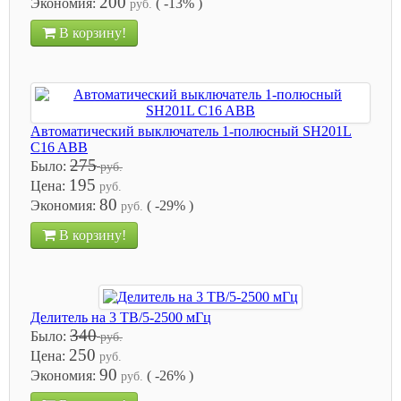
200
Экономия:
( -13% )
руб.
В корзину!
Автоматический выключатель 1-полюсный SH201L
C16 ABB
275
Было:
руб.
195
Цена:
руб.
80
Экономия:
( -29% )
руб.
В корзину!
Делитель на 3 ТВ/5-2500 мГц
340
Было:
руб.
250
Цена:
руб.
90
Экономия:
( -26% )
руб.